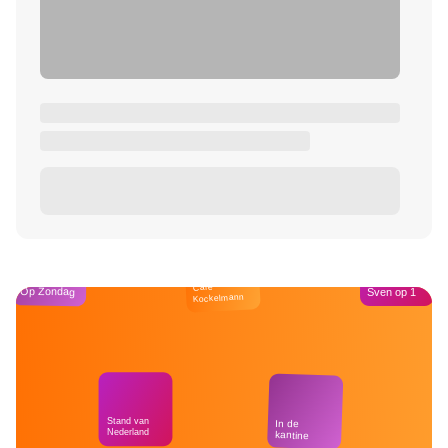
Café
Op Zondag
Sven op 1
Kockelmann
Stand van
In de
Nederland
kantine