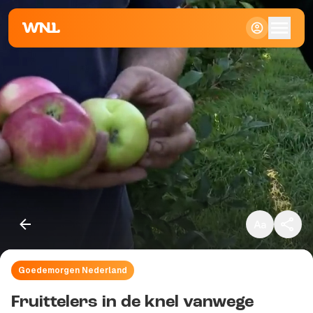
Klein
Standaard
Groot
Goedemorgen Nederland
Kopieer link
Fruittelers in de knel vanwege