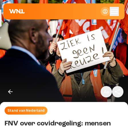
Klein
Standaard
Groot
Stand van Nederland
Kopieer link
FNV over covidregeling: mensen