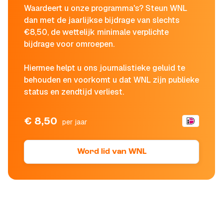
Waardeert u onze programma's? Steun WNL
dan met de jaarlijkse bijdrage van slechts
€8,50, de wettelijk minimale verplichte
bijdrage voor omroepen.
Hiermee helpt u ons journalistieke geluid te
behouden en voorkomt u dat WNL zijn publieke
status en zendtijd verliest.
€ 8,50
per jaar
Word lid van WNL