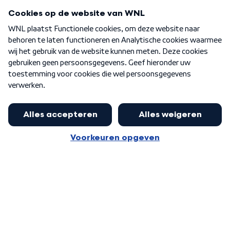
Programma's
Over WNL
Nieuwsbrief
Word Lid
Meer WNL voor jou
Nieuwe ‘onderkoning’ Buma wil tot
zijn 70ste aanblijven
Algemene voorwaarden
Cookie-instellingen
Privacy statement