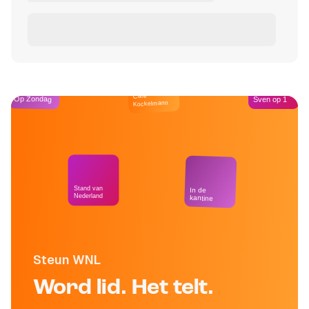
Café
Op Zondag
Sven op 1
Kockelmann
Stand van
In de
Nederland
kantine
Steun WNL
Word lid. Het telt.