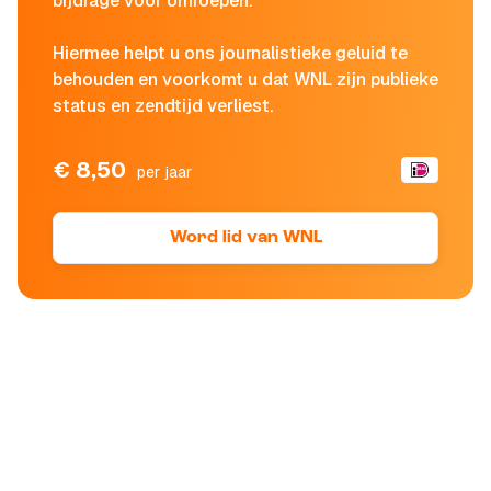
bijdrage voor omroepen.
Hiermee helpt u ons journalistieke geluid te
behouden en voorkomt u dat WNL zijn publieke
status en zendtijd verliest.
€ 8,50
per jaar
Word lid van WNL