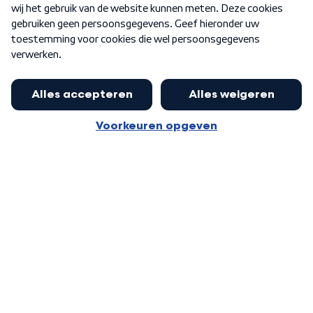
Word Lid
Meer WNL voor jou
Nieuwe ‘onderkoning’ Buma wil tot
zijn 70ste aanblijven
Algemene voorwaarden
Cookie-instellingen
Privacy statement