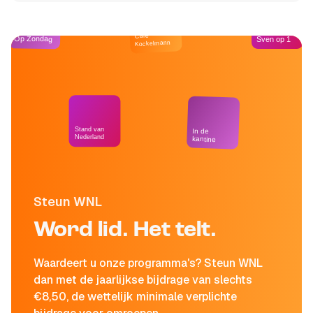
Café
Op Zondag
Sven op 1
Kockelmann
Stand van
In de
Nederland
kantine
Steun WNL
Word lid. Het telt.
Waardeert u onze programma's? Steun WNL
dan met de jaarlijkse bijdrage van slechts
€8,50, de wettelijk minimale verplichte