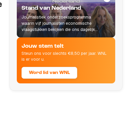
e
Stand van Nederland
Journalistiek onderzoeksprogramma
waarin vijf journalisten economische
vraagstukken bekijken die ons dagelijks
leven raken.
Jouw stem telt
Steun ons voor slechts €8,50 per jaar. WNL
is er voor u.
Word lid van WNL