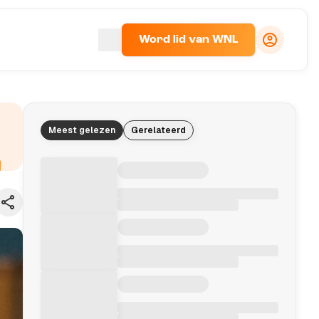
Word lid van WNL
Meest gelezen
Gerelateerd