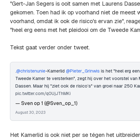
"Gert-Jan Segers is ooit samen met Laurens Dassen
gekomen. Toen had ik op voorhand niet de meest
voorhand, omdat ik ook de risico's ervan zie", reagee
"heel erg eens met het pleidooi om de Tweede Kame
Tekst gaat verder onder tweet.
.
@christenunie
-Kamerlid
@Pieter_Grinwis
is het "heel erg ee
Tweede Kamer te versterken", zegt hij over het voorstel van 
Dassen. Maar hij "ziet ook de risico’s" van groei naar 250 K
pic.twitter.com/q0UjJThMKi
— Sven op 1 (@Sven_op_1)
August 30, 2023
Het Kamerlid is ook niet per se tégen het uitbreide