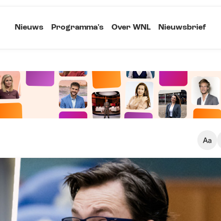
Nieuws
Programma's
Over WNL
Nieuwsbrief
Klein
Kopieer link
Standaard
Groot