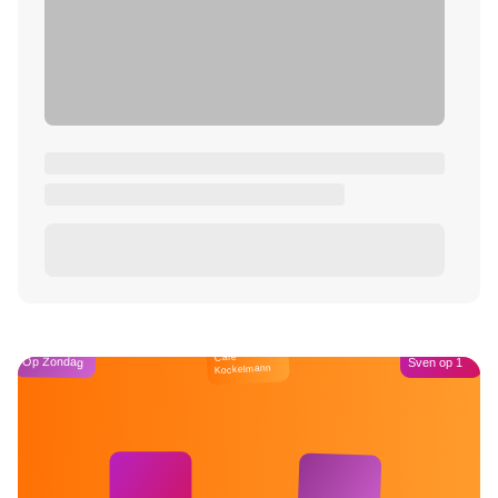
Café
Op Zondag
Sven op 1
Kockelmann