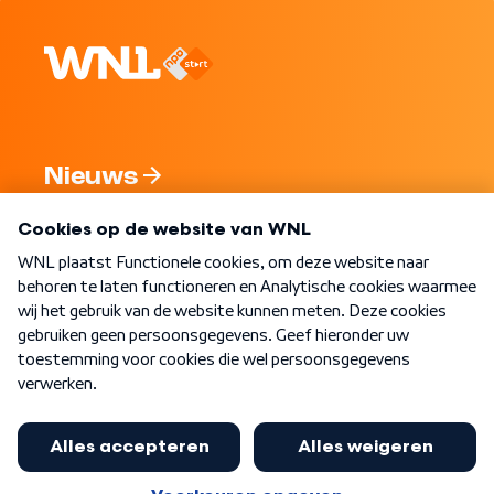
Nieuws
Programma's
Over WNL
Nieuwsbrief
Word Lid