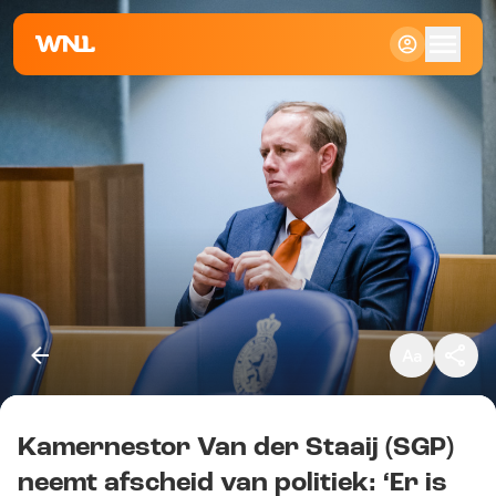
Klein
Standaard
Groot
Kamernestor Van der Staaij (SGP)
Kopieer link
neemt afscheid van politiek: ‘Er is