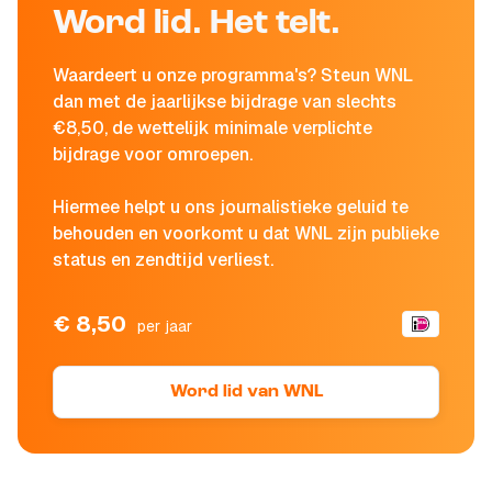
Word lid. Het telt.
Waardeert u onze programma's? Steun WNL
dan met de jaarlijkse bijdrage van slechts
€8,50, de wettelijk minimale verplichte
bijdrage voor omroepen.
Hiermee helpt u ons journalistieke geluid te
behouden en voorkomt u dat WNL zijn publieke
status en zendtijd verliest.
€ 8,50
per jaar
Word lid van WNL