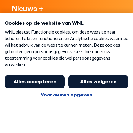
Nieuws
Programma's
Over WNL
Nieuwsbrief
Word Lid
Meer WNL voor jou
Nieuwe ‘onderkoning’ Buma wil tot
zijn 70ste aanblijven
Algemene voorwaarden
Cookie-instellingen
Privacy statement