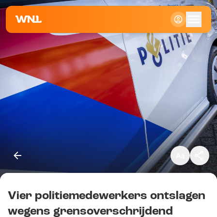
Klein
Standaard
Groot
Vier politiemedewerkers ontslagen
Kopieer link
wegens grensoverschrijdend