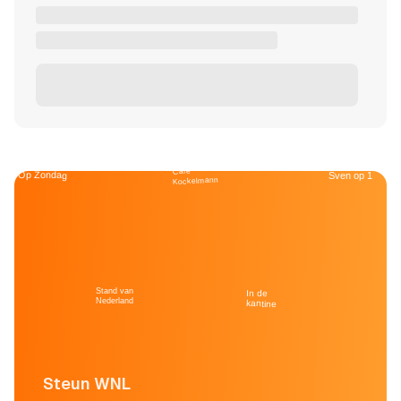
Café
Op Zondag
Sven op 1
Kockelmann
Stand van
In de
Nederland
kantine
Steun WNL