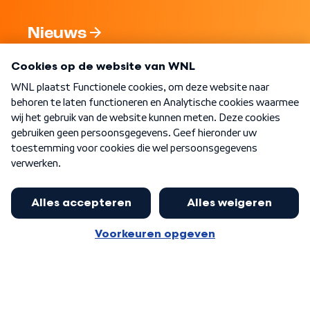
Nieuws
Programma's
Over WNL
Nieuwsbrief
Word Lid
Meer WNL voor jou
Eerste Kamer akkoord met begroting
van minister Sjoerdsma
Algemene voorwaarden
Cookie-instellingen