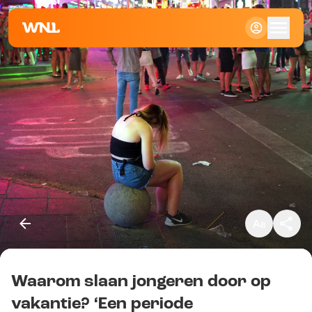
Klein
Standaard
Groot
Waarom slaan jongeren door op
Kopieer link
vakantie? ‘Een periode