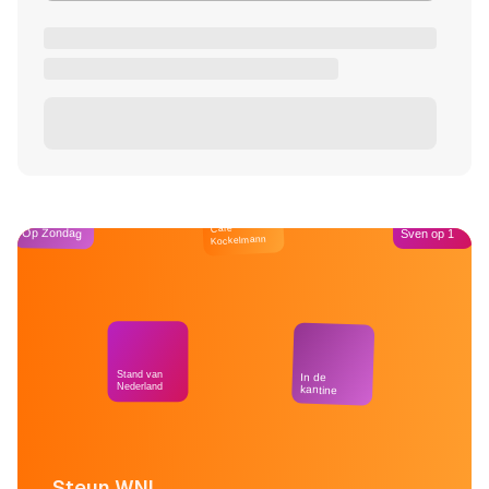
Café
Op Zondag
Sven op 1
Kockelmann
Stand van
In de
Nederland
kantine
Steun WNL