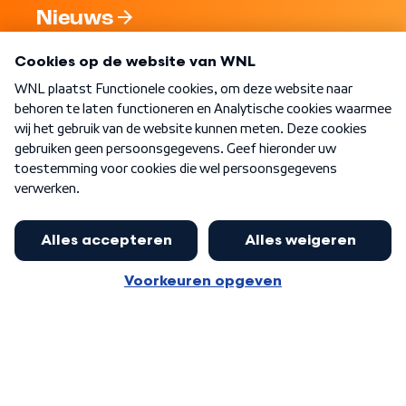
Nieuws
Programma's
Over WNL
Nieuwsbrief
Word Lid
Meer WNL voor jou
Nieuwe ‘onderkoning’ Buma wil tot
zijn 70ste aanblijven
Algemene voorwaarden
Cookie-instellingen
Privacy statement