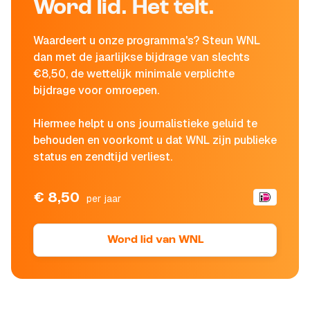
Word lid. Het telt.
Waardeert u onze programma's? Steun WNL
dan met de jaarlijkse bijdrage van slechts
€8,50, de wettelijk minimale verplichte
bijdrage voor omroepen.
Hiermee helpt u ons journalistieke geluid te
behouden en voorkomt u dat WNL zijn publieke
status en zendtijd verliest.
€ 8,50
per jaar
Word lid van WNL