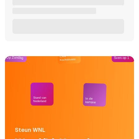
Café
Op Zondag
Sven op 1
Kockelmann
Stand van
In de
Nederland
kantine
Steun WNL