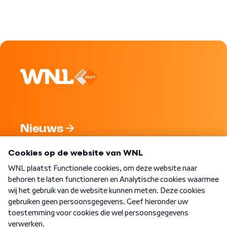
Nieuws
Programma's
Over WNL
Nieuwsbrief
Word Lid