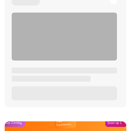
Café
Op Zondag
Sven op 1
Kockelmann