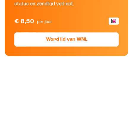
status en zendtijd verliest.
€ 8,50
per jaar
Word lid van WNL