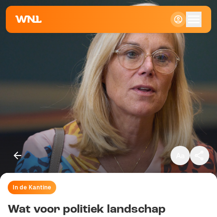
Klein
Standaard
Groot
In de Kantine
Kopieer link
Wat voor politiek landschap