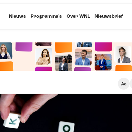
Nieuws
Programma's
Over WNL
Nieuwsbrief
Klein
Kopieer link
Standaard
Groot