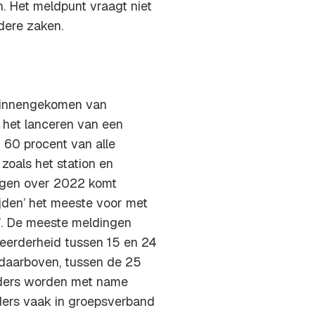
. Het meldpunt vraagt niet
ndere zaken.
 binnengekomen van
a het lanceren van een
 60 procent van alle
oals het station en
ingen over 2022 komt
ijden’ het meeste voor met
n’. De meeste meldingen
erderheid tussen 15 en 24
e daarboven, tussen de 25
aders worden met name
ers vaak in groepsverband