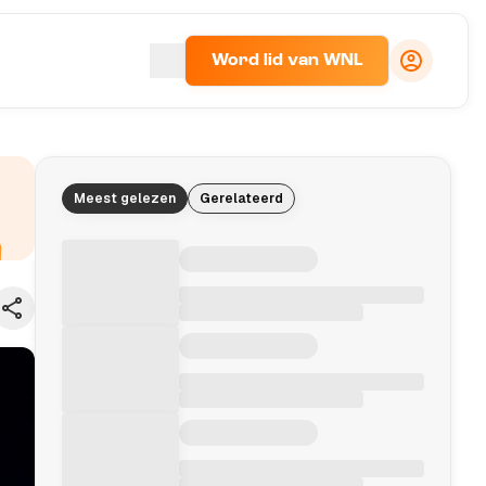
Word lid van WNL
Meest gelezen
Gerelateerd