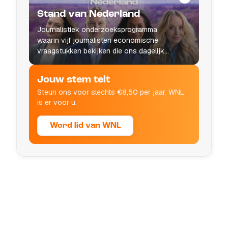
Stand van Nederland
Journalistiek onderzoeksprogramma
waarin vijf journalisten economische
vraagstukken bekijken die ons dagelijks
leven raken.
Jouw stem telt
Steun ons voor slechts €8,50 per jaar. WNL
is er voor u.
Word lid van WNL