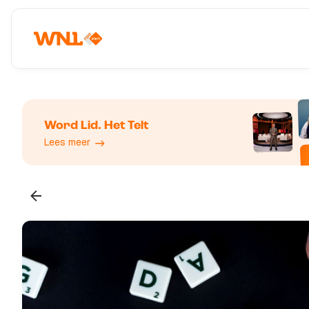
Word Lid. Het Telt
Lees meer