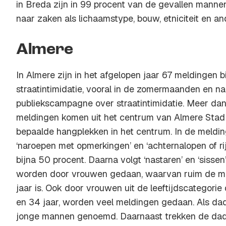
in Breda zijn in 99 procent van de gevallen mannen
naar zaken als lichaamstype, bouw, etniciteit en a
Almere
In Almere zijn in het afgelopen jaar 67 meldingen
straatintimidatie, vooral in de zomermaanden en n
publiekscampagne over straatintimidatie. Meer dan
meldingen komen uit het centrum van Almere Stad z
bepaalde hangplekken in het centrum. In de meld
‘naroepen met opmerkingen’ en ‘achternalopen of r
bijna 50 procent. Daarna volgt ‘nastaren’ en ‘sisse
worden door vrouwen gedaan, waarvan ruim de me
jaar is. Ook door vrouwen uit de leeftijdscategori
en 34 jaar, worden veel meldingen gedaan. Als d
jonge mannen genoemd. Daarnaast trekken de dad