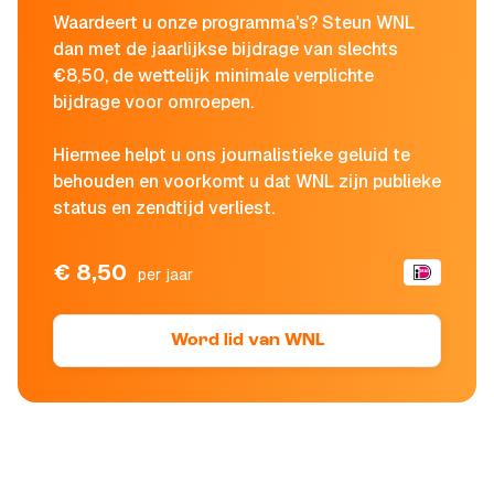
Waardeert u onze programma's? Steun WNL
dan met de jaarlijkse bijdrage van slechts
€8,50, de wettelijk minimale verplichte
bijdrage voor omroepen.
Hiermee helpt u ons journalistieke geluid te
behouden en voorkomt u dat WNL zijn publieke
status en zendtijd verliest.
€ 8,50
per jaar
Word lid van WNL