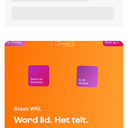
Café
Op Zondag
Sven op 1
Kockelmann
Stand van
In de
Nederland
kantine
Steun WNL
Word lid. Het telt.