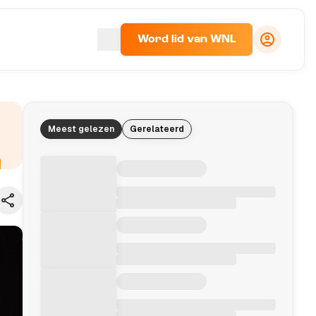
Word lid van WNL
Meest gelezen
Gerelateerd