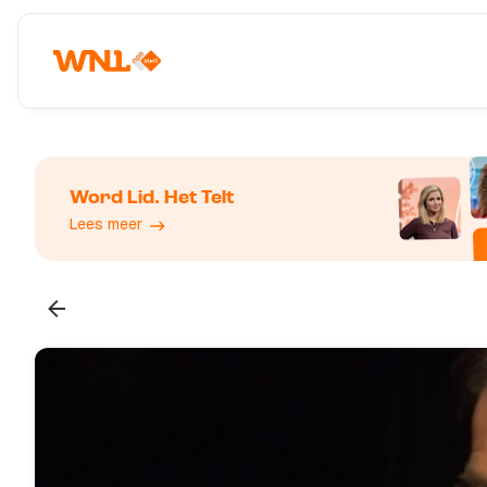
Word Lid. Het Telt
Lees meer