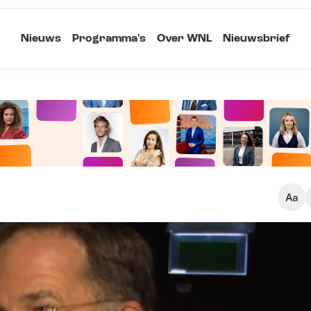
Nieuws
Programma's
Over WNL
Nieuwsbrief
Klein
Kopieer link
Standaard
Groot