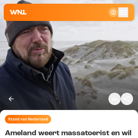
Klein
Standaard
Groot
Stand van Nederland
Kopieer link
Ameland weert massatoerist en wil