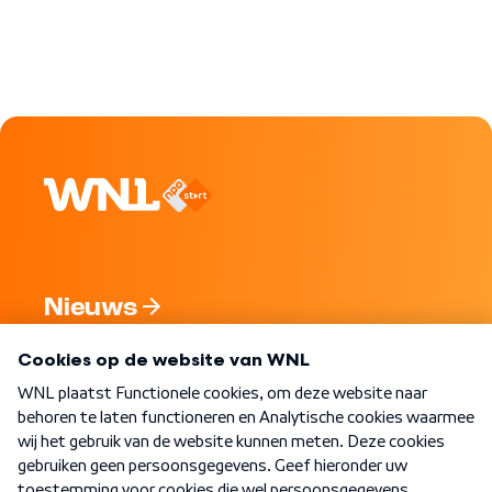
Nieuws
Programma's
Over WNL
Nieuwsbrief
Word Lid