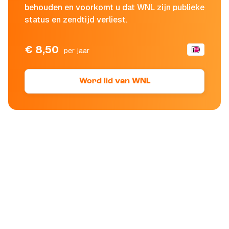
behouden en voorkomt u dat WNL zijn publieke
status en zendtijd verliest.
€ 8,50
per jaar
Word lid van WNL