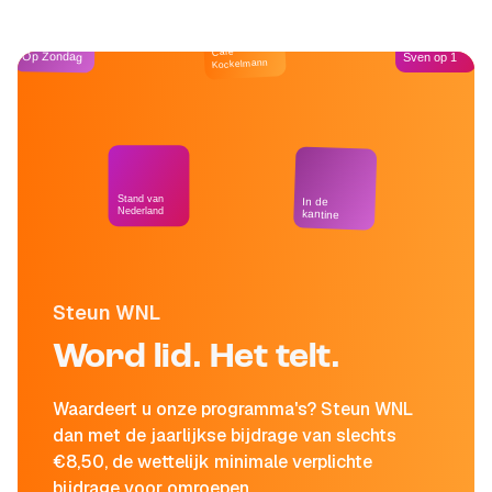
Café
Op Zondag
Sven op 1
Kockelmann
Stand van
In de
Nederland
kantine
Steun WNL
Word lid. Het telt.
Waardeert u onze programma's? Steun WNL
dan met de jaarlijkse bijdrage van slechts
€8,50, de wettelijk minimale verplichte
bijdrage voor omroepen.