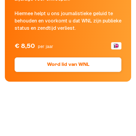
Hiermee helpt u ons journalistieke geluid te
behouden en voorkomt u dat WNL zijn publieke
status en zendtijd verliest.
€ 8,50
per jaar
Word lid van WNL