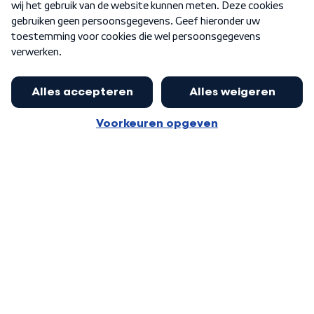
Word Lid
Meer WNL voor jou
Huishoudens met thuisbatterij,
slimme laadpaal of warmtepomp
Algemene voorwaarden
Cookie-instellingen
kunnen geld gaan verdienen: 'Kan
Privacy statement
op jaarbasis 500 euro opleveren'