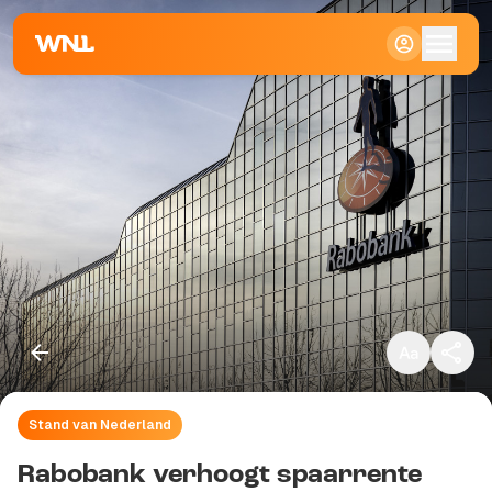
Klein
Standaard
Groot
Stand van Nederland
Kopieer link
Rabobank verhoogt spaarrente