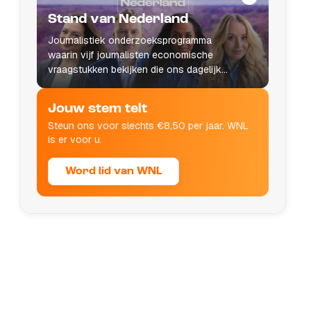
Stand van Nederland
Journalistiek onderzoeksprogramma
waarin vijf journalisten economische
vraagstukken bekijken die ons dagelijks
leven raken.
Jouw stem telt
Steun ons voor slechts €8,50 per jaar. WNL
is er voor u.
Word lid van WNL