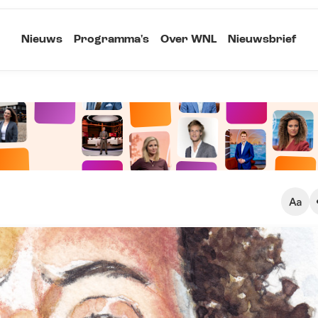
Nieuws
Programma's
Over WNL
Nieuwsbrief
Klein
Kopieer link
Standaard
Groot