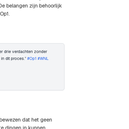
De belangen zijn behoorlijk
 Op1.
er drie verdachten zonder
 in dit proces.”
#Op1
#WNL
 bewezen dat het geen
te dingen in kunnen