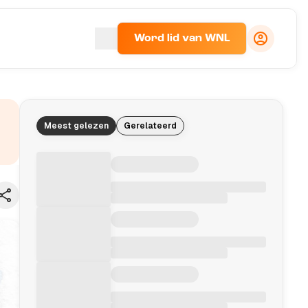
Word lid van WNL
Meest gelezen
Gerelateerd