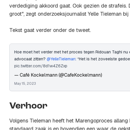
verdediging akkoord gaat. Ook gezien de strafeis. 
groot", zegt onderzoeksjournalist Yelle Tieleman bij
Tekst gaat verder onder de tweet.
Hoe moet het verder met het proces tegen Ridouan Taghi nu 
advocaat zitten?
@YelleTieleman
: “Het is het zoveelste gedoe
pic.twitter.com/8d1w4Z6Zxp
— Café Kockelmann (@CafeKockelmann)
May 15, 2023
Verhoor
Volgens Tieleman heeft het Marengoproces allang
standaard zaak is en bovendien een waar de geks