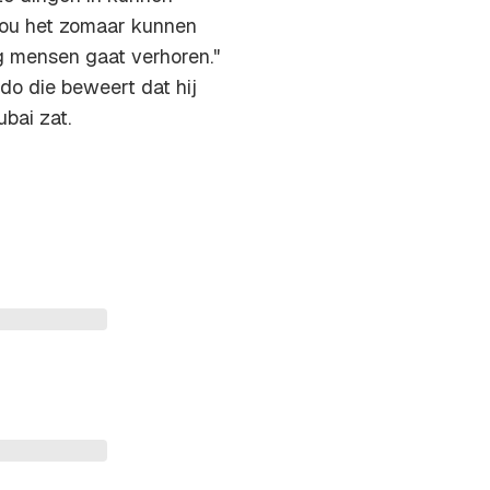
 zou het zomaar kunnen
ng mensen gaat verhoren."
o die beweert dat hij
bai zat.