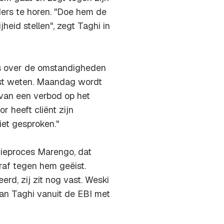
ers te horen. "Doe hem de
jheid stellen", zegt Taghi in
es over de omstandigheden
rst weten. Maandag wordt
van een verbod op het
r heeft cliënt zijn
iet gesproken."
tieproces Marengo, dat
raf tegen hem geëist.
rd, zij zit nog vast. Weski
van Taghi vanuit de EBI met