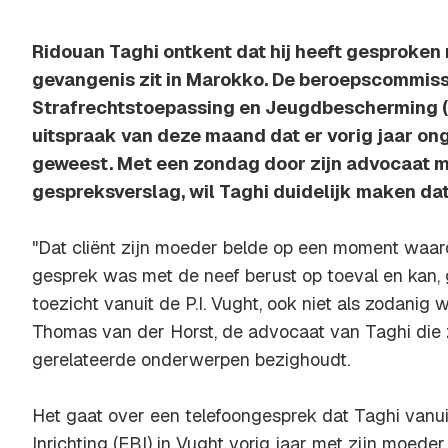
Ridouan Taghi ontkent dat hij heeft gesproken m
gevangenis zit in Marokko. De beroepscommiss
Strafrechtstoepassing en Jeugdbescherming (R
uitspraak van deze maand dat er vorig jaar on
geweest. Met een zondag door zijn advocaat 
gespreksverslag, wil Taghi duidelijk maken dat
"Dat cliënt zijn moeder belde op een moment waarop
gesprek was met de neef berust op toeval en kan, g
toezicht vanuit de P.I. Vught, ook niet als zodanig 
Thomas van der Horst, de advocaat van Taghi die 
gerelateerde onderwerpen bezighoudt.
Het gaat over een telefoongesprek dat Taghi vanui
Inrichting (EBI) in Vught vorig jaar met zijn moed