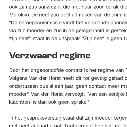
ook zijn zus aanwezig, die met haar zoon sprak die
Marokko. De neef zou deel uitmaken van de crimine
"De beroepscommissie vindt het voldoende aannem
via zijn moeder en zus in de gelegenheid is geste
zijn neef", staat in de uitspraak. "Zijn neef is gee
Verzwaard regime
Door het ongeoorloofde contact is het regime van 
Volgens Van der Horst heeft dit tot gevolg gehad da
ondertussen dus al een jaar, geen contact meer m
moeder". Van der Horst vervolgt: "Van een eerlijke
klacht(en) is dan ook geen sprake."
In het gespreksverslag staat dat zijn moeder tegen
met neef Jaouad praat. Taghi vraagt hoe het met h