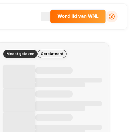
Word lid van WNL
Meest gelezen
Gerelateerd