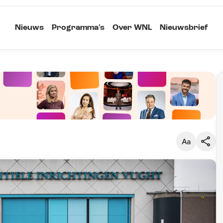
Nieuws
Programma's
Over WNL
Nieuwsbrief
Klein
Kopieer link
Standaard
Groot