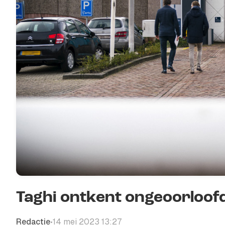
Taghi ontkent ongeoorloofd
Redactie
14 mei 2023 13:27
•