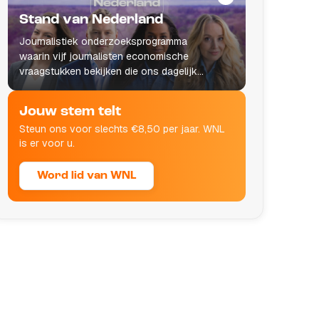
Stand van Nederland
Journalistiek onderzoeksprogramma
waarin vijf journalisten economische
vraagstukken bekijken die ons dagelijks
leven raken.
Jouw stem telt
Steun ons voor slechts €8,50 per jaar. WNL
is er voor u.
Word lid van WNL