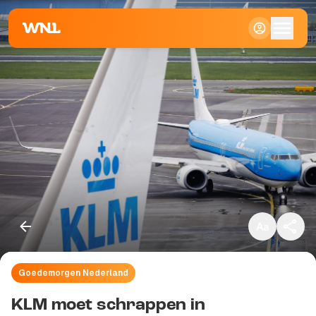
Klein
Standaard
Groot
Goedemorgen Nederland
Kopieer link
KLM moet schrappen in