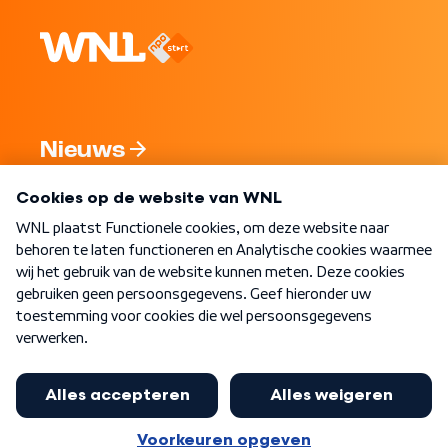
Nieuws
Programma's
Over WNL
Nieuwsbrief
Word Lid