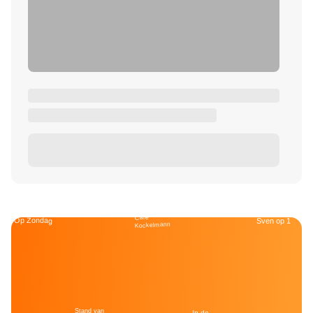
Café
Op Zondag
Sven op 1
Kockelmann
Stand van
In de