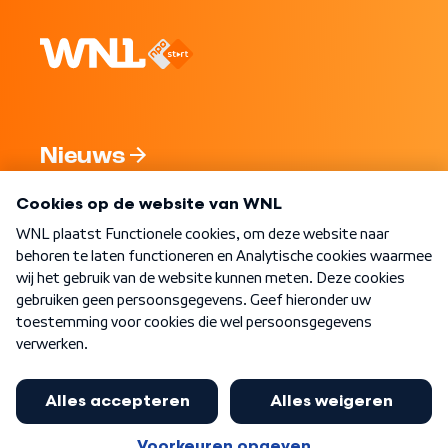
Nieuws
Programma's
Over WNL
Nieuwsbrief
Word Lid