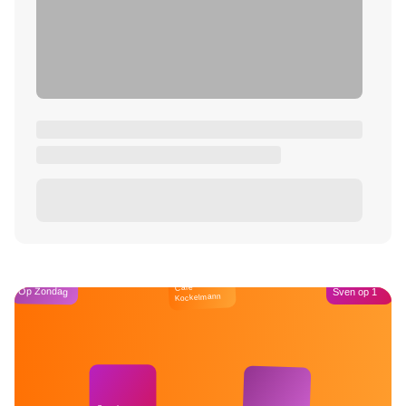
Café
Op Zondag
Sven op 1
Kockelmann