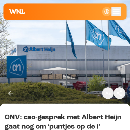
Klein
Standaard
Groot
CNV: cao-gesprek met Albert Heijn
Kopieer link
gaat nog om ‘puntjes op de i’