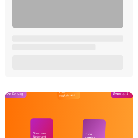
Café
Op Zondag
Sven op 1
Kockelmann
Stand van
In de
Nederland
kantine