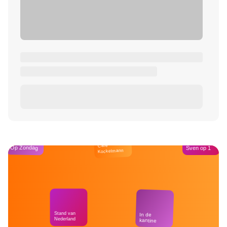
Café
Op Zondag
Sven op 1
Kockelmann
Stand van
In de
Nederland
kantine