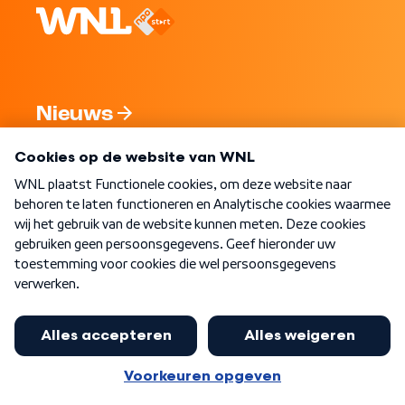
Nieuws
Programma's
Over WNL
Nieuwsbrief
Word Lid