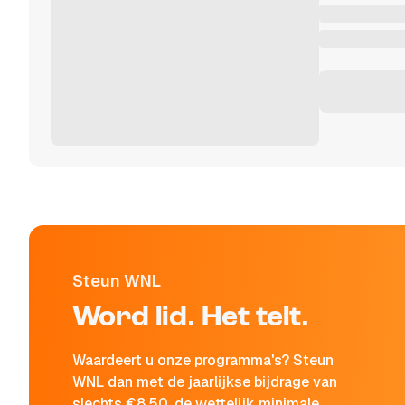
Steun WNL
Word lid. Het telt.
Waardeert u onze programma's? Steun
WNL dan met de jaarlijkse bijdrage van
slechts €8,50, de wettelijk minimale