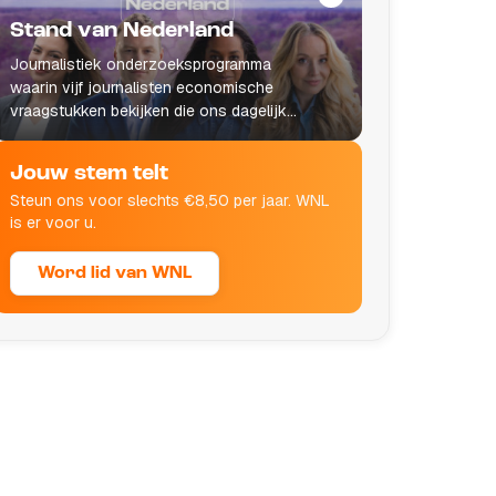
Stand van Nederland
Journalistiek onderzoeksprogramma
waarin vijf journalisten economische
vraagstukken bekijken die ons dagelijks
leven raken.
Jouw stem telt
Steun ons voor slechts €8,50 per jaar. WNL
is er voor u.
Word lid van WNL