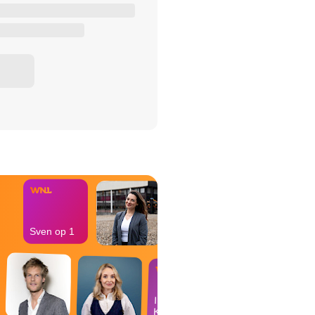
het Misdaad-
bureau
Sven op 1
In de
Kantine