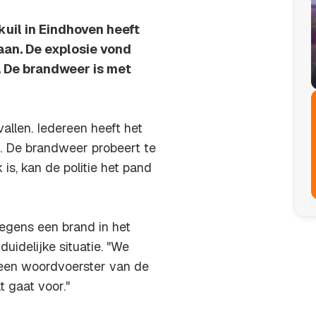
uil in Eindhoven heeft
an. De explosie vond
k. De brandweer is met
allen. Iedereen heeft het
k. De brandweer probeert te
is, kan de politie het pand
gens een brand in het
uidelijke situatie. "We
i een woordvoerster van de
t gaat voor."