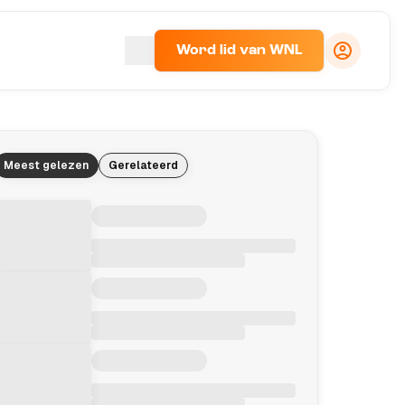
Word lid van WNL
Meest gelezen
Gerelateerd