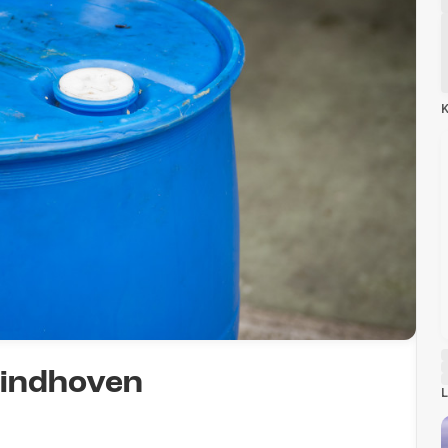
K
 Eindhoven
L