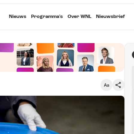
Nieuws
Programma's
Over WNL
Nieuwsbrief
Klein
Kopieer link
Standaard
Groot