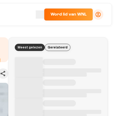
Word lid van WNL
Meest gelezen
Gerelateerd