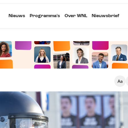
Nieuws
Programma's
Over WNL
Nieuwsbrief
Klein
Kopieer link
Standaard
Groot