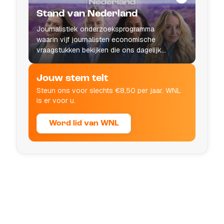
Stand van Nederland
Journalistiek onderzoeksprogramma
waarin vijf journalisten economische
vraagstukken bekijken die ons dagelijks
leven raken.
Jouw stem telt
Steun ons voor slechts €8,50 per jaar. WNL
is er voor u.
Word lid van WNL