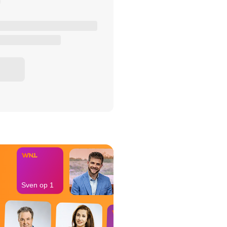
het Misdaad-
bureau
Sven op 1