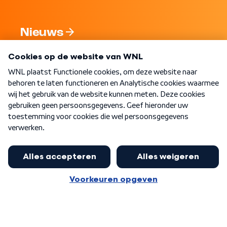
Nieuws
Programma's
Over WNL
Nieuwsbrief
Word Lid
Meer WNL voor jou
Jan Paternotte optimistisch over