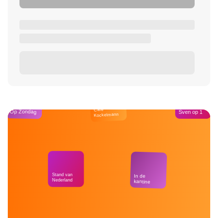
Café
Op Zondag
Sven op 1
Kockelmann
Stand van
In de
Nederland
kantine