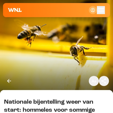
Klein
Standaard
Groot
Nationale bijentelling weer van
Kopieer link
start: hommeles voor sommige