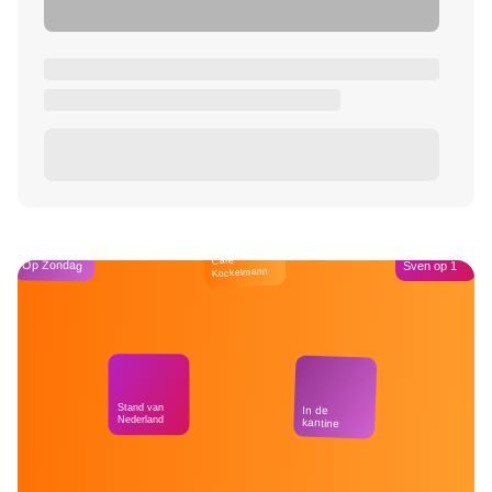
Café
Op Zondag
Sven op 1
Kockelmann
Stand van
In de
Nederland
kantine