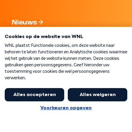
Nieuws
Programma's
Over WNL
Nieuwsbrief
Word Lid
Meer WNL voor jou