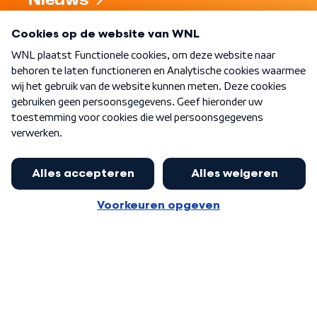
Nieuws
Programma's
Over WNL
Nieuwsbrief
Word Lid
Meer WNL voor jou
Eerste Kamer akkoord met begroting
van minister Sjoerdsma
Algemene voorwaarden
Cookie-instellingen
Privacy statement