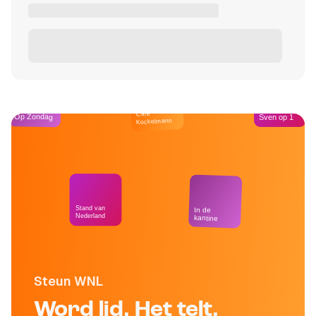
Café
Op Zondag
Sven op 1
Kockelmann
Stand van
In de
Nederland
kantine
Steun WNL
Word lid. Het telt.