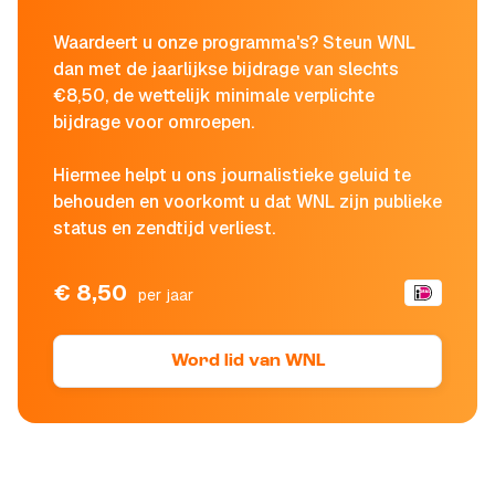
Waardeert u onze programma's? Steun WNL
dan met de jaarlijkse bijdrage van slechts
€8,50, de wettelijk minimale verplichte
bijdrage voor omroepen.
Hiermee helpt u ons journalistieke geluid te
behouden en voorkomt u dat WNL zijn publieke
status en zendtijd verliest.
€ 8,50
per jaar
Word lid van WNL