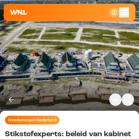
Klein
Standaard
Groot
Goedemorgen Nederland
Kopieer link
Stikstofexperts: beleid van kabinet