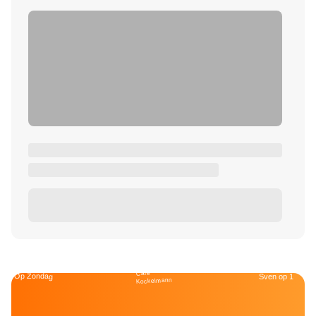
Café
Op Zondag
Sven op 1
Kockelmann