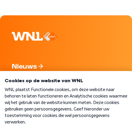
Nieuws
Programma's
Over WNL
Nieuwsbrief
Word Lid