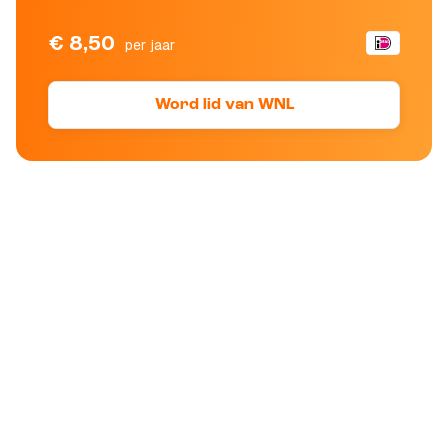
€ 8,50
per jaar
Word lid van WNL