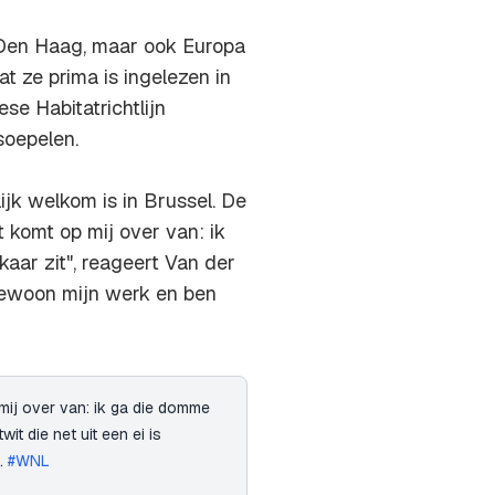
 Den Haag, maar ook Europa
at ze prima is ingelezen in
se Habitatrichtlijn
soepelen.
jk welkom is in Brussel. De
 komt op mij over van: ik
kaar zit", reageert Van der
e gewoon mijn werk en ben
ij over van: ik ga die domme
twit die net uit een ei is
g.
#WNL