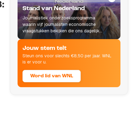
B:
Stand van Nederland
Journalistiek onderzoeksprogramma
waarin vijf journalisten economische
vraagstukken bekijken die ons dagelijks
leven raken.
Jouw stem telt
Steun ons voor slechts €8,50 per jaar. WNL
is er voor u.
Word lid van WNL