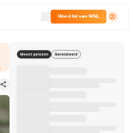
Word lid van WNL
Meest gelezen
Gerelateerd