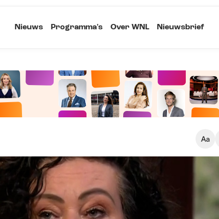
Nieuws
Programma's
Over WNL
Nieuwsbrief
Klein
Kopieer link
Standaard
Groot