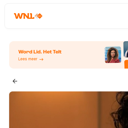
Word Lid. Het Telt
Lees meer