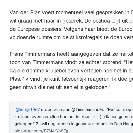
Van der Plas voert momenteel veel gesprekken in
wil graag met haar in gesprek. De politica legt uit d
de Europese dossiers. Volgens haar biedt de Europe
voldoende ruimte om de stikstofregels te doen ver
Frans Timmermans heeft aangegeven dat ze harteli
toon van Timmermans vindt ze echter storend. "Het
ga die domme krullebol even vertellen hoe het in el
Plas. "Ik vind: je kunt fatsoenlijk reageren. Ik do
geen nitwit die net uit een ei is gekropen."
.
@lientje1967
stoort zich aan @TimmermansEU. "Het komt op m
krullebol even vertellen hoe het in elkaar zit. (...) Ik ben geen ni
gekropen." Zij wil nog steeds in gesprek met hem in Den Haa
pic.twitter.com/F7M4rYb8Eg