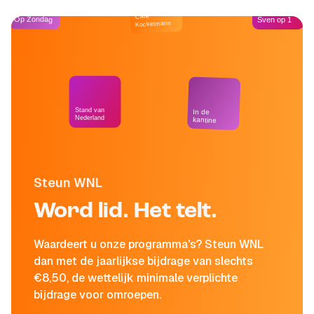
Café
Op Zondag
Sven op 1
Kockelmann
Stand van
In de
Nederland
kantine
Steun WNL
Word lid. Het telt.
Waardeert u onze programma's? Steun WNL
dan met de jaarlijkse bijdrage van slechts
€8,50, de wettelijk minimale verplichte
bijdrage voor omroepen.