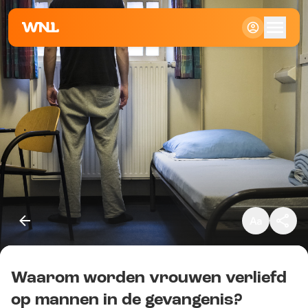
Klein
Standaard
Groot
Waarom worden vrouwen verliefd
Kopieer link
op mannen in de gevangenis?