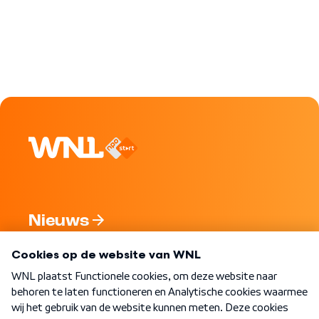
Nieuws
Programma's
Over WNL
Nieuwsbrief
Word Lid