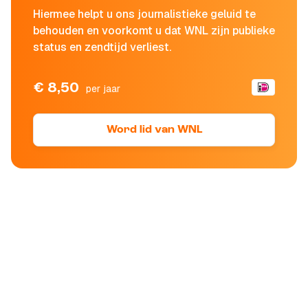
Hiermee helpt u ons journalistieke geluid te
behouden en voorkomt u dat WNL zijn publieke
status en zendtijd verliest.
€ 8,50
per jaar
Word lid van WNL