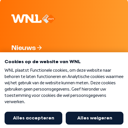
Nieuws
Programma's
Over WNL
Nieuwsbrief
Word Lid