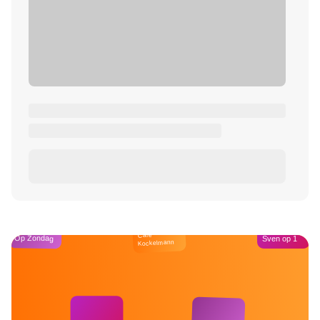
Café
Op Zondag
Sven op 1
Kockelmann