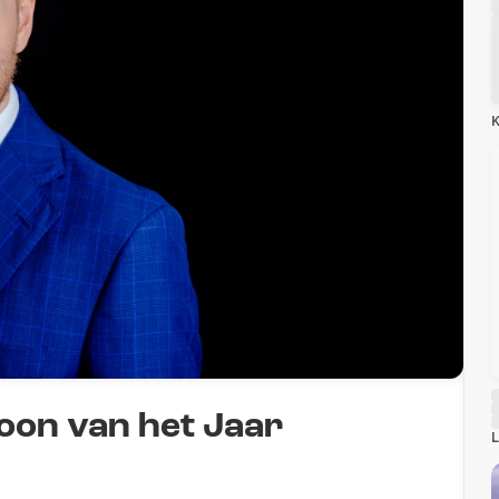
K
oon van het Jaar
L