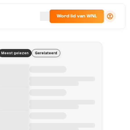
Word lid van WNL
Meest gelezen
Gerelateerd