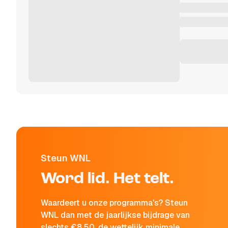
Steun WNL
Word lid. Het telt.
Waardeert u onze programma's? Steun
WNL dan met de jaarlijkse bijdrage van
slechts €8,50, de wettelijk minimale