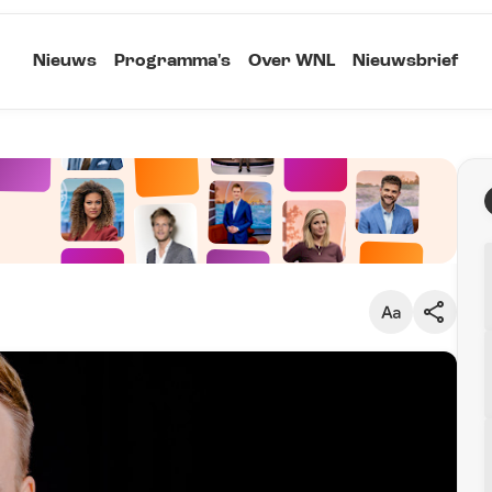
Nieuws
Programma's
Over WNL
Nieuwsbrief
Klein
Kopieer link
Standaard
Groot