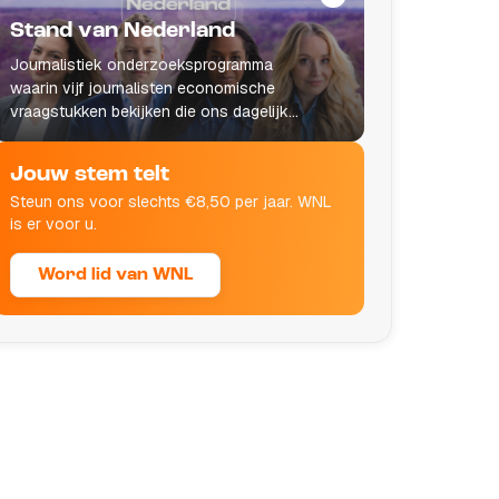
Stand van Nederland
Journalistiek onderzoeksprogramma
waarin vijf journalisten economische
vraagstukken bekijken die ons dagelijks
leven raken.
Jouw stem telt
Steun ons voor slechts €8,50 per jaar. WNL
is er voor u.
Word lid van WNL