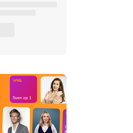
het Misdaad-
bureau
Sven op 1
In de
Kantine