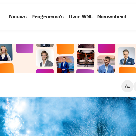
Nieuws
Programma's
Over WNL
Nieuwsbrief
Klein
Kopieer link
Standaard
Groot