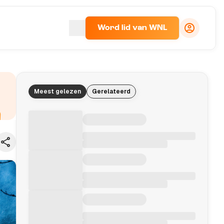
Word lid van WNL
Meest gelezen
Gerelateerd