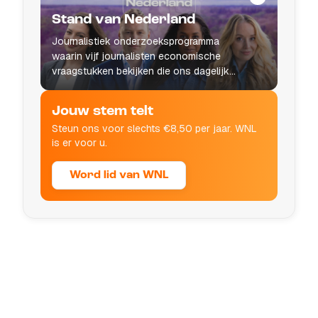
Stand van Nederland
Journalistiek onderzoeksprogramma
waarin vijf journalisten economische
vraagstukken bekijken die ons dagelijks
leven raken.
Jouw stem telt
Steun ons voor slechts €8,50 per jaar. WNL
is er voor u.
Word lid van WNL