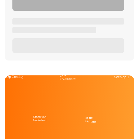
Café
Op Zondag
Sven op 1
Kockelmann
Stand van
In de
Nederland
kantine