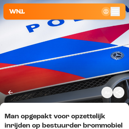
Klein
Standaard
Groot
Man opgepakt voor opzettelijk
Kopieer link
inrijden op bestuurder brommobiel