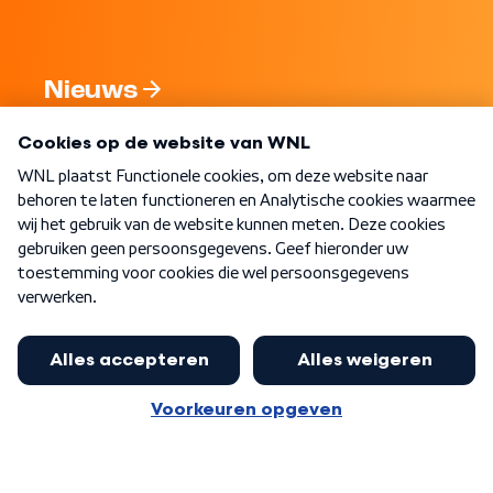
Nieuws
Programma's
Over WNL
Nieuwsbrief
Word Lid
Meer WNL voor jou