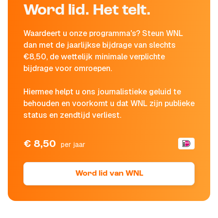
Word lid. Het telt.
Waardeert u onze programma's? Steun WNL
dan met de jaarlijkse bijdrage van slechts
€8,50, de wettelijk minimale verplichte
bijdrage voor omroepen.
Hiermee helpt u ons journalistieke geluid te
behouden en voorkomt u dat WNL zijn publieke
status en zendtijd verliest.
€ 8,50
per jaar
Word lid van WNL