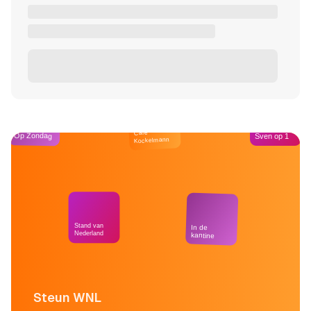
Café
Op Zondag
Sven op 1
Kockelmann
Stand van
In de
Nederland
kantine
Steun WNL