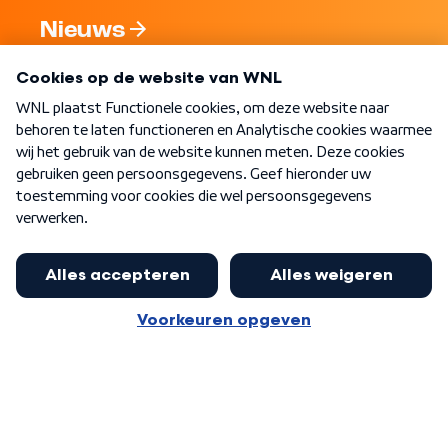
Nieuws
Programma's
Over WNL
Nieuwsbrief
Word Lid
Meer WNL voor jou
Huishoudens met thuisbatterij,
slimme laadpaal of warmtepomp
Algemene voorwaarden
Cookie-instellingen
kunnen geld gaan verdienen: 'Kan
Privacy statement