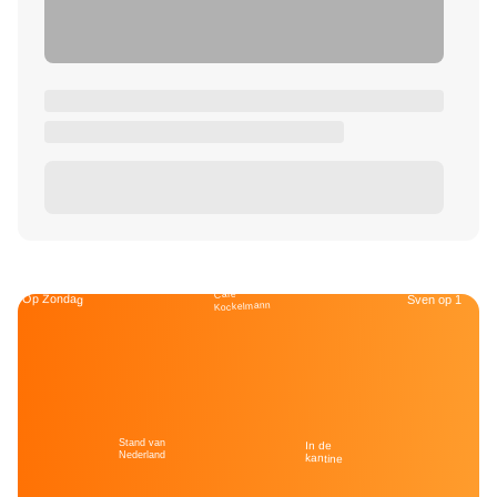
Café
Op Zondag
Sven op 1
Kockelmann
Stand van
In de
Nederland
kantine