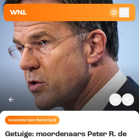
Klein
Standaard
Groot
Goedemorgen Nederland
Kopieer link
Getuige: moordenaars Peter R. de