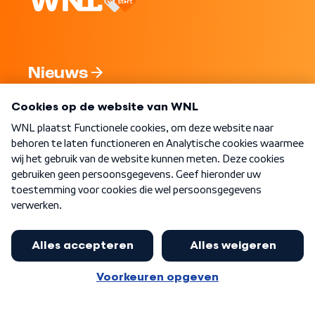
Nieuws
Programma's
Over WNL
Nieuwsbrief
Word Lid