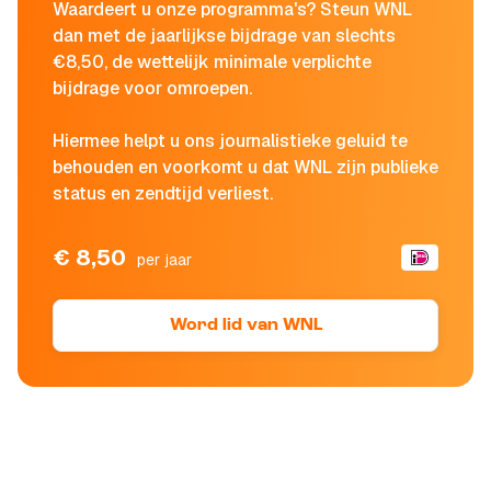
Waardeert u onze programma's? Steun WNL
dan met de jaarlijkse bijdrage van slechts
€8,50, de wettelijk minimale verplichte
bijdrage voor omroepen.
Hiermee helpt u ons journalistieke geluid te
behouden en voorkomt u dat WNL zijn publieke
status en zendtijd verliest.
€ 8,50
per jaar
Word lid van WNL