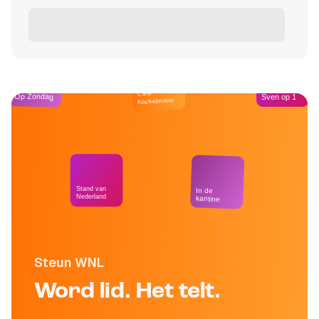
Café
Op Zondag
Sven op 1
Kockelmann
Stand van
In de
Nederland
kantine
Steun WNL
Word lid. Het telt.