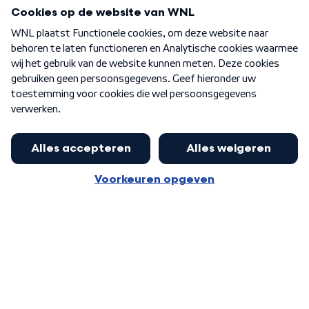
Programma's
Over WNL
Nieuwsbrief
Word Lid
Meer WNL voor jou
Nieuwe ‘onderkoning’ Buma wil tot
zijn 70ste aanblijven
Algemene voorwaarden
Cookie-instellingen
Privacy statement