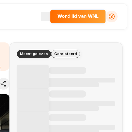
Word lid van WNL
Meest gelezen
Gerelateerd