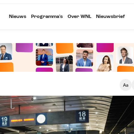
Nieuws
Programma's
Over WNL
Nieuwsbrief
Klein
Kopieer link
Standaard
Groot