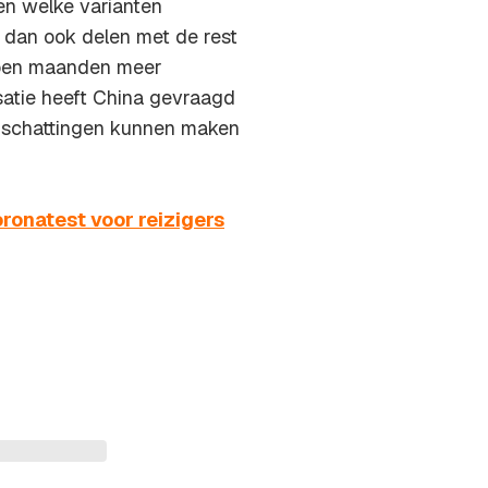
en welke varianten
 dan ook delen met de rest
lopen maanden meer
atie heeft China gevraagd
-inschattingen kunnen maken
ronatest voor reizigers