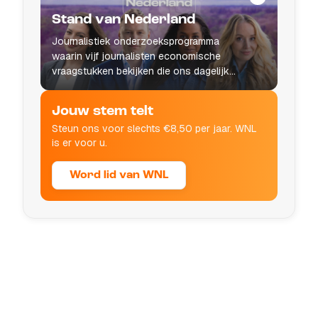
Stand van Nederland
Journalistiek onderzoeksprogramma
waarin vijf journalisten economische
vraagstukken bekijken die ons dagelijks
leven raken.
Jouw stem telt
Steun ons voor slechts €8,50 per jaar. WNL
is er voor u.
Word lid van WNL