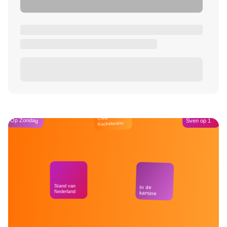
Café
Op Zondag
Sven op 1
Kockelmann
Stand van
In de
Nederland
kantine