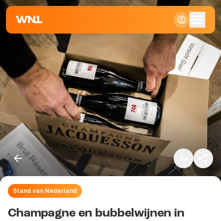
Klein
Standaard
Groot
Stand van Nederland
Kopieer link
Champagne en bubbelwijnen in