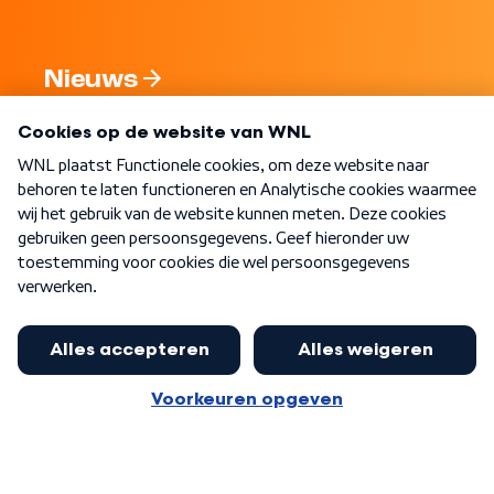
Nieuws
Programma's
Over WNL
Nieuwsbrief
Word Lid
Meer WNL voor jou
Nieuwe ‘onderkoning’ Buma wil tot