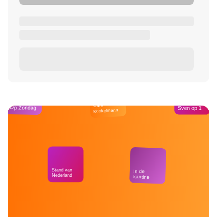
Café
Op Zondag
Sven op 1
Kockelmann
Stand van
In de
Nederland
kantine