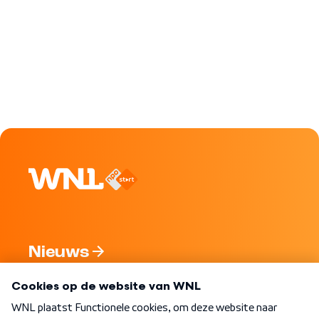
Nieuws
Programma's
Over WNL