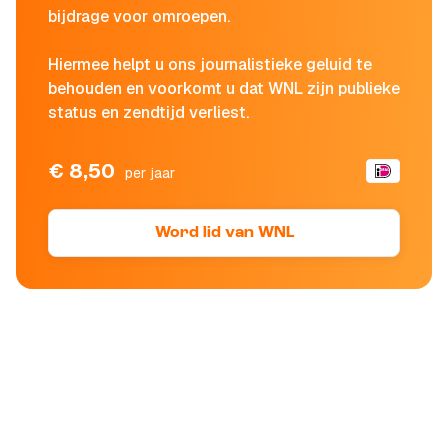
bijdrage voor omroepen.
Hiermee helpt u ons journalistieke geluid te
behouden en voorkomt u dat WNL zijn publieke
status en zendtijd verliest.
€ 8,50
per jaar
Word lid van WNL