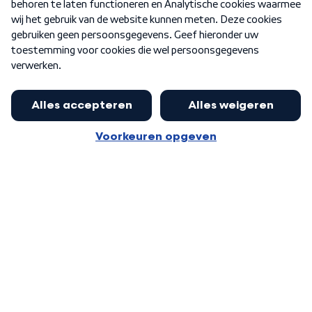
Nieuwsbrief
Word Lid
Meer WNL voor jou
Nieuwe ‘onderkoning’ Buma wil tot
zijn 70ste aanblijven
Algemene voorwaarden
Cookie-instellingen
Privacy statement