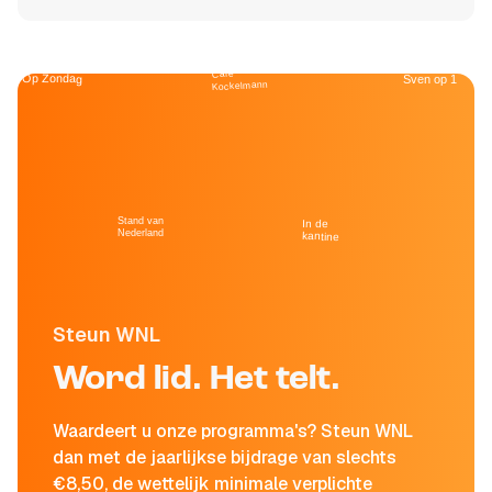
Café
Op Zondag
Sven op 1
Kockelmann
Stand van
In de
Nederland
kantine
Steun WNL
Word lid. Het telt.
Waardeert u onze programma's? Steun WNL
dan met de jaarlijkse bijdrage van slechts
€8,50, de wettelijk minimale verplichte