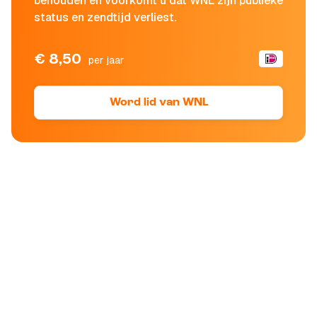
behouden en voorkomt u dat WNL zijn publieke
status en zendtijd verliest.
€ 8,50
per jaar
Word lid van WNL