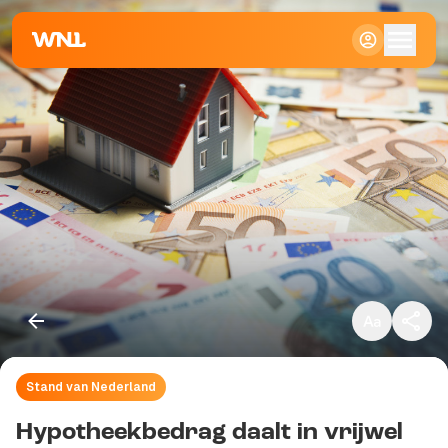
Klein
Standaard
Groot
Stand van Nederland
Kopieer link
Hypotheekbedrag daalt in vrijwel