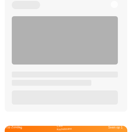
Café
Op Zondag
Sven op 1
Kockelmann