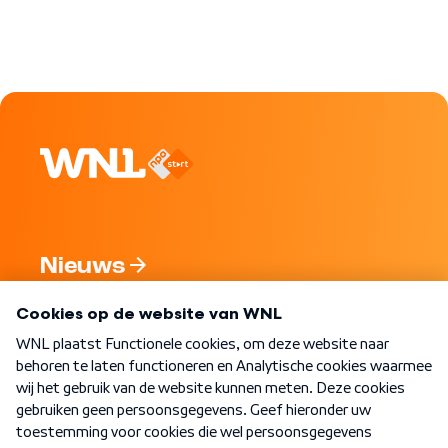
Nieuws
Programma's
Over WNL
Nieuwsbrief
Word Lid