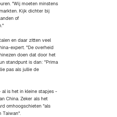
euren. "Wij moeten minstens
arkten. Kijk dichter bij
ilanden of
."
alen en daar zitten veel
hina-expert. "De overheid
Chinezen doen dat door het
Hun standpunt is dan: "Prima
ie pas als jullie de
 is het in kleine stapjes -
n China. Zeker als het
hard omhoogschieten "als
n Taiwan".