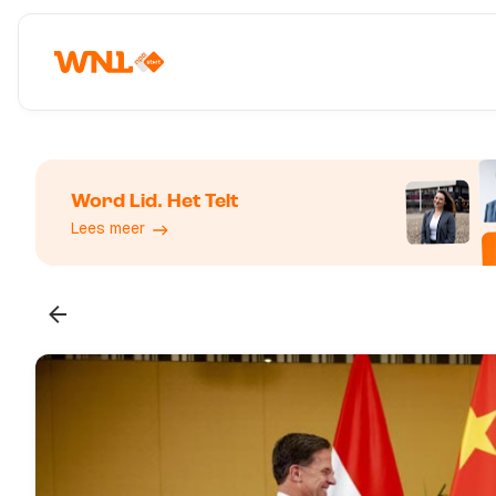
Word Lid. Het Telt
Lees meer