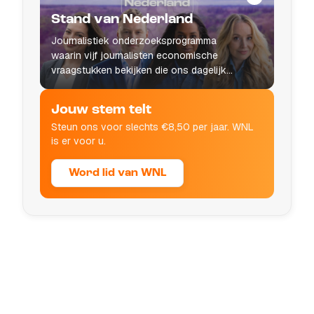
Stand van Nederland
Journalistiek onderzoeksprogramma
waarin vijf journalisten economische
vraagstukken bekijken die ons dagelijks
leven raken.
Jouw stem telt
Steun ons voor slechts €8,50 per jaar. WNL
is er voor u.
Word lid van WNL