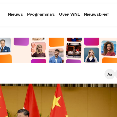
Nieuws
Programma's
Over WNL
Nieuwsbrief
Klein
Kopieer link
Standaard
Groot