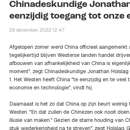
Chinadeskundige Jonathan H
eenzijdig toegang tot onze
28 december 2022 12:47
Afgelopen zomer werd China officieel aangemerkt al
tegelijkertijd blijven Westerse landen handel drijv
afbouwen van afhankelijkheid van China is eigenlijk 
moment", zegt Chinadeskundige Jonathan Holslag 
1. Het Westen heeft China "te eenzijdig en te vee
economie en technologie", vindt hij.
Daarnaast is het zo dat China op zijn beurt weinig
Westen. "En dat zullen de Chinezen ook nooit doe
illusie van maken." Gezien de starre houding van C
stuk wederkerigheid na te streven", zegt Holslag. 