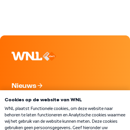
Nieuws
Programma's
Over WNL
Nieuwsbrief
Word Lid