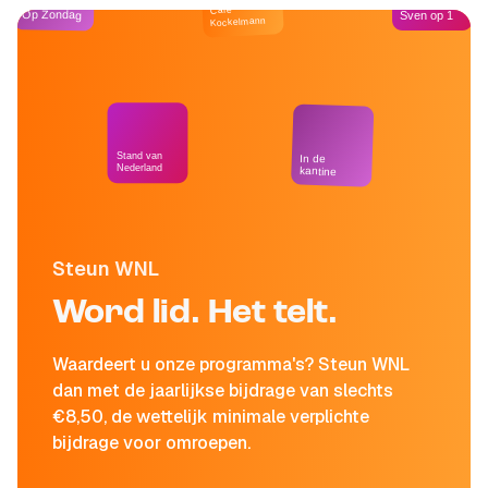
Café
Op Zondag
Sven op 1
Kockelmann
Stand van
In de
Nederland
kantine
Steun WNL
Word lid. Het telt.
Waardeert u onze programma's? Steun WNL
dan met de jaarlijkse bijdrage van slechts
€8,50, de wettelijk minimale verplichte
bijdrage voor omroepen.