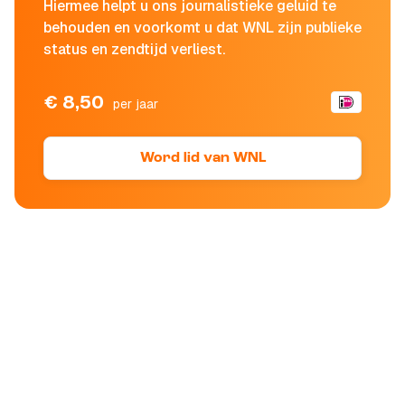
Hiermee helpt u ons journalistieke geluid te
behouden en voorkomt u dat WNL zijn publieke
status en zendtijd verliest.
€ 8,50
per jaar
Word lid van WNL