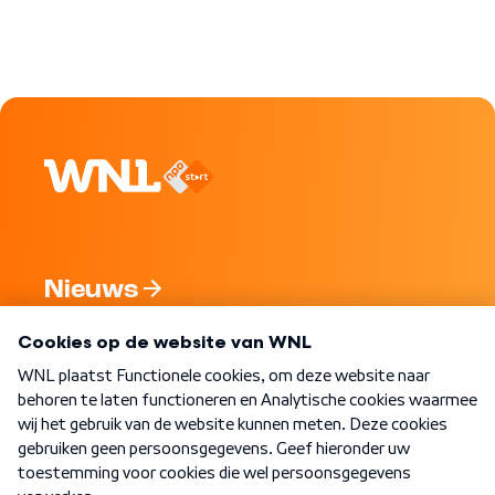
Nieuws
Programma's
Over WNL
Nieuwsbrief
Word Lid