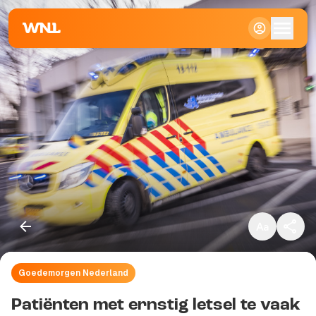
Klein
Standaard
Groot
Goedemorgen Nederland
Kopieer link
Patiënten met ernstig letsel te vaak