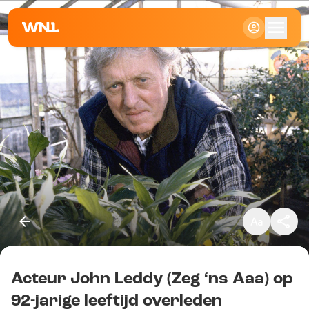
Klein
Standaard
Groot
Acteur John Leddy (Zeg ‘ns Aaa) op
Kopieer link
92-jarige leeftijd overleden