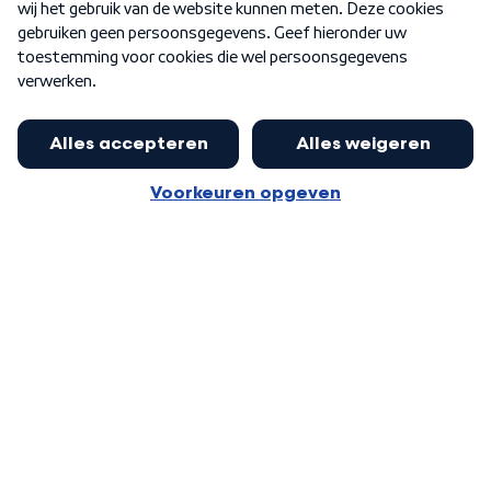
Word Lid
Meer WNL voor jou
Nieuwe ‘onderkoning’ Buma wil tot
zijn 70ste aanblijven
Algemene voorwaarden
Cookie-instellingen
Privacy statement