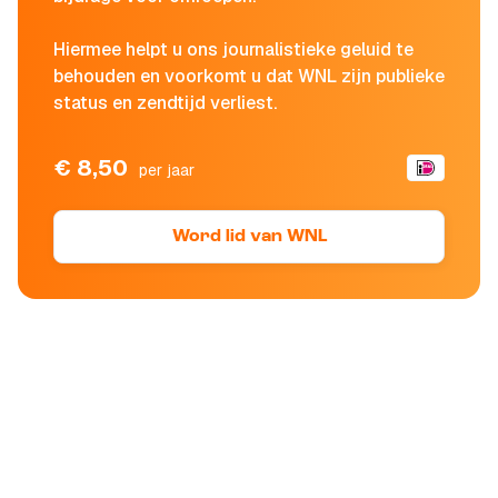
Hiermee helpt u ons journalistieke geluid te
behouden en voorkomt u dat WNL zijn publieke
status en zendtijd verliest.
€ 8,50
per jaar
Word lid van WNL