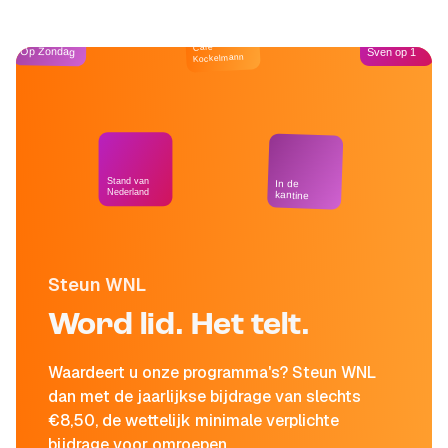
Café
Op Zondag
Sven op 1
Kockelmann
Stand van
In de
Nederland
kantine
Steun WNL
Word lid. Het telt.
Waardeert u onze programma's? Steun WNL
dan met de jaarlijkse bijdrage van slechts
€8,50, de wettelijk minimale verplichte
bijdrage voor omroepen.