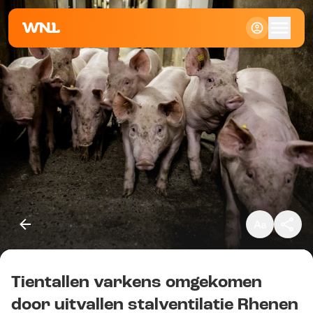
Klein
Standaard
Groot
Tientallen varkens omgekomen
Kopieer link
door uitvallen stalventilatie Rhenen