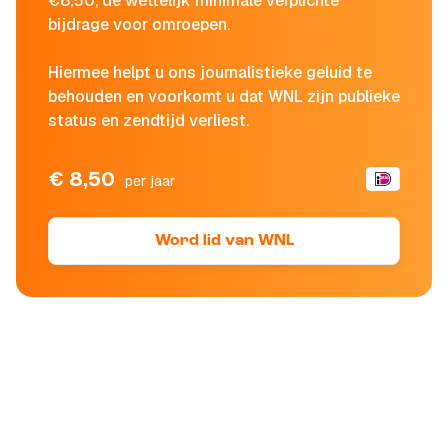
€8,50, de wettelijk minimale verplichte
bijdrage voor omroepen.
Hiermee helpt u ons journalistieke geluid te
behouden en voorkomt u dat WNL zijn publieke
status en zendtijd verliest.
€ 8,50
per jaar
Word lid van WNL