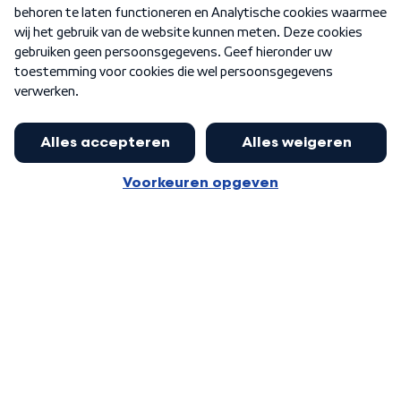
Nieuwsbrief
Word Lid
Meer WNL voor jou
Nieuwe ‘onderkoning’ Buma wil tot
zijn 70ste aanblijven
Algemene voorwaarden
Cookie-instellingen
Privacy statement