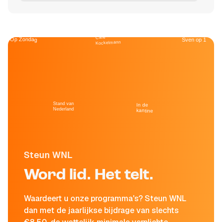
Café
Op Zondag
Sven op 1
Kockelmann
Stand van
In de
Nederland
kantine
Steun WNL
Word lid. Het telt.
Waardeert u onze programma's? Steun WNL
dan met de jaarlijkse bijdrage van slechts