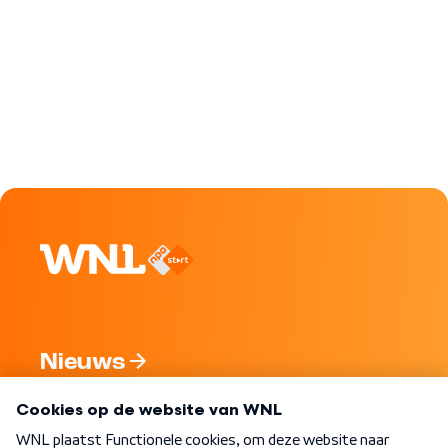
Nieuws
Programma's
Over WNL