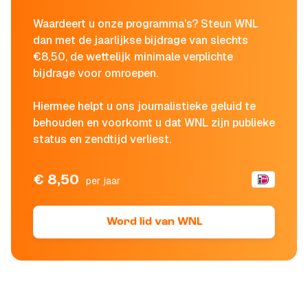
Waardeert u onze programma's? Steun WNL
dan met de jaarlijkse bijdrage van slechts
€8,50, de wettelijk minimale verplichte
bijdrage voor omroepen.
Hiermee helpt u ons journalistieke geluid te
behouden en voorkomt u dat WNL zijn publieke
status en zendtijd verliest.
€ 8,50
per jaar
Word lid van WNL