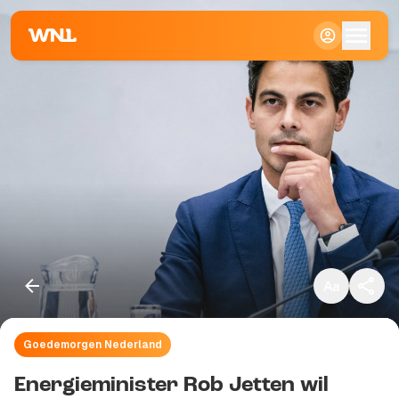
Klein
Standaard
Groot
Goedemorgen Nederland
Kopieer link
Energieminister Rob Jetten wil