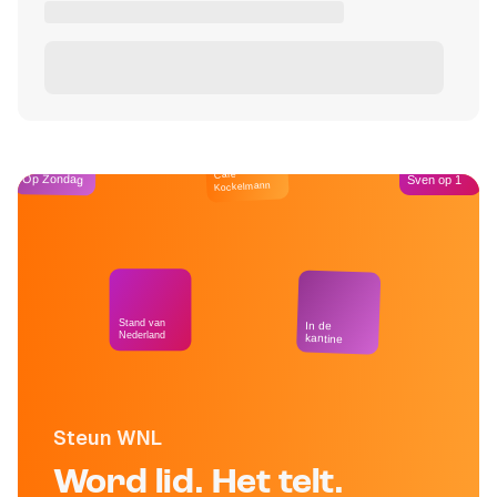
Café
Op Zondag
Sven op 1
Kockelmann
Stand van
In de
Nederland
kantine
Steun WNL
Word lid. Het telt.