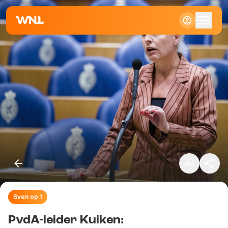
Klein
Standaard
Groot
Sven op 1
Kopieer link
PvdA-leider Kuiken: