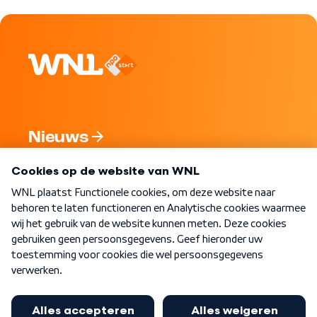
Nieuws
Programma's
Over WNL
Nieuwsbrief
Word Lid