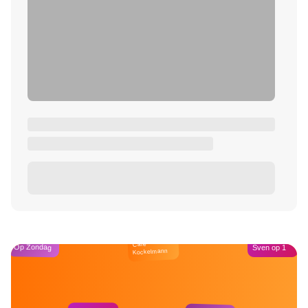
Café
Op Zondag
Sven op 1
Kockelmann