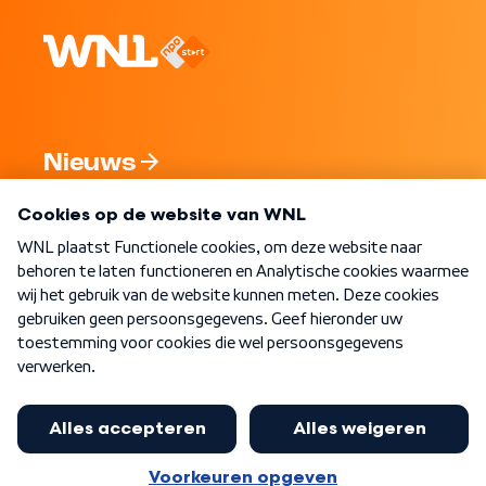
Nieuws
Programma's
Over WNL
Nieuwsbrief
Word Lid