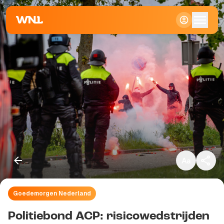
Klein
Standaard
Groot
Goedemorgen Nederland
Kopieer link
Politiebond ACP: risicowedstrijden