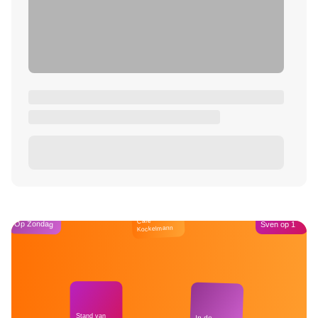
Café
Op Zondag
Sven op 1
Kockelmann
Stand van
In de