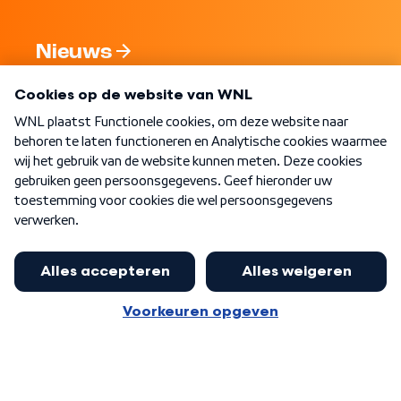
Nieuws
Programma's
Over WNL
Nieuwsbrief
Word Lid
Meer WNL voor jou
Jan Paternotte optimistisch over