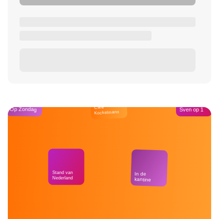
Café
Op Zondag
Sven op 1
Kockelmann
Stand van
In de
Nederland
kantine