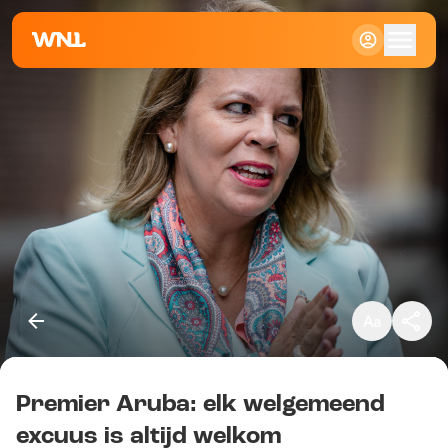
Klein
Standaard
Groot
Premier Aruba: elk welgemeend
Kopieer link
excuus is altijd welkom