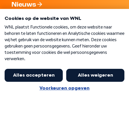
Nieuws
Programma's
Over WNL
Nieuwsbrief
Word Lid
Meer WNL voor jou
Nieuwe ‘onderkoning’ Buma wil tot
zijn 70ste aanblijven
Algemene voorwaarden
Cookie-instellingen
Privacy statement