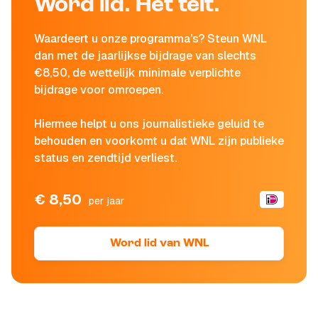
Word lid. Het telt.
Waardeert u onze programma's? Steun WNL
dan met de jaarlijkse bijdrage van slechts
€8,50, de wettelijk minimale verplichte
bijdrage voor omroepen.
Hiermee helpt u ons journalistieke geluid te
behouden en voorkomt u dat WNL zijn publieke
status en zendtijd verliest.
€ 8,50
per jaar
Word lid van WNL