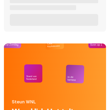
Café
Op Zondag
Sven op 1
Kockelmann
Stand van
In de
Nederland
kantine
Steun WNL